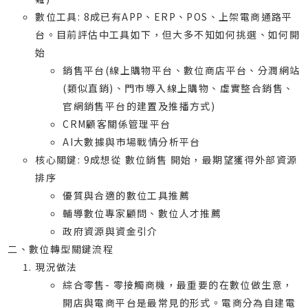
數位工具: 8成已有APP、ERP、POS、上架電商通路平
台。目前評估中工具如下，但大多不知如何挑選、如何開
始
銷售平台(線上購物平台、數位商店平台、分潤網站
(類似直銷)、門市導入線上購物、虛實整合銷售、
官網銷售平台的建置及推播方式)
CRM顧客關係管理平台
AI大數據與市場戰情分析平台
核心關鍵: 9成想從 數位銷售 開始，最期望獲得外部資源
排序
優質與合適的數位工具推薦
輔導數位專家顧問、數位人才推薦
政府資源與資金引介
二、數位轉型關鍵流程
現況做法
綜合零售- 零接觸商機，最重要的在數位做生意，
開店與電商平台是最常見的形式。電商分為自建電