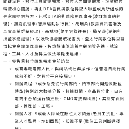
關鍵流程、數位工具關鍵需求、數位人才關鍵需求、企業數位
轉型核心關鍵，再由DTA會員與數位轉型大聯盟成員所組成的
專家團提供解方，包括DTA的劉瑞隆副理事長(凌群董事總經
理)、劉嘉凱理事(智庫驅動執行長)、胡瑞柔(叡揚資訊雲端及
巨資事業群總經理)、高斌桓(萬里雲營運長)、駱呈義(潮網科
技董事總經理)，以及軟協詹麗淑秘書長、亞太行銷數位轉型聯
盟協會高端訓理事長、智策慧陳茂鴻首席顧問等先進，就流
程、工具、人才及轉型做法等提出建議。
一、零售業數位轉型需求會前訪談
成有專職電商人員，與網站或社群操作，但普遍自認行銷
成效不好、對數位平台接觸少。
關鍵流程: 7成多想先從行銷部門、門市部門開始做數位
轉型(特別於大數據分析、數據戰情、商品數位化、自有
電商平台加強行銷推廣、OMO零接觸科技)，其餘有資訊
部、管理部、工廠。
關鍵人才: 9成最大障礙在數位人才問題(老員工抗拒、專
業人才難尋、培訓困難)、知識不足(數位工具判斷選擇
難)