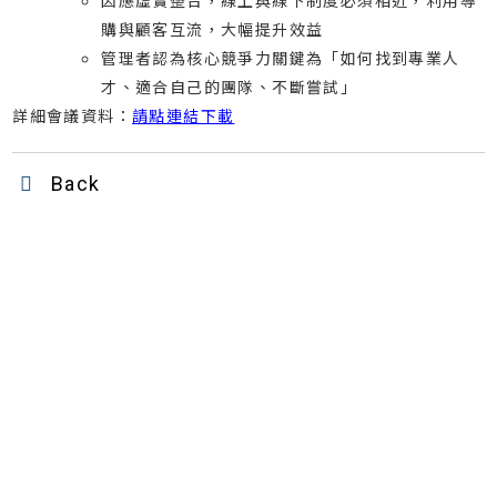
因應虛實整合，線上與線下制度必須相近，利用導
購與顧客互流，大幅提升效益
管理者認為核心競爭力關鍵為「如何找到專業人
才、適合自己的團隊、不斷嘗試」
詳細會議資料：
請點連結下載
Back