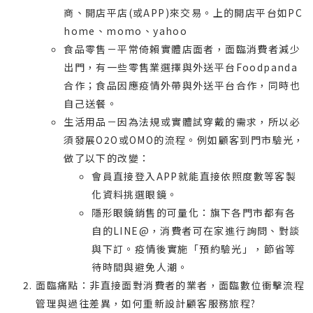
商、開店平店(或APP)來交易。上的開店平台如PC
home、momo、yahoo
食品零售－平常倚賴實體店面者，面臨消費者減少
出門，有一些零售業選擇與外送平台Foodpanda
合作；食品因應疫情外帶與外送平台合作，同時也
自己送餐。
生活用品－因為法規或實體試穿戴的需求，所以必
須發展O2O或OMO的流程。例如顧客到門市驗光，
做了以下的改變：
會員直接登入APP就能直接依照度數等客製
化資料挑選眼鏡。
隱形眼鏡銷售的可量化：旗下各門市都有各
自的LINE@，消費者可在家進行詢問、對談
與下訂。疫情後實施「預約驗光」，節省等
待時間與避免人潮。
面臨痛點：非直接面對消費者的業者，面臨數位衝擊流程
管理與過往差異，如何重新設計顧客服務旅程?