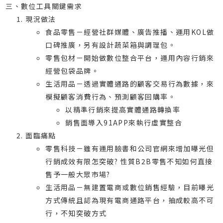
三、數位工具關鍵需求
現況做法
食品零售－經營社群媒體、廣告推播、運用KOL做
口碑推廣，另有設計蔬菜箱與調理包。
零售包材－開始做數位整合平台，運用內容行銷來
經營包袋品牌。
生活用品－透過實體通路的顧客交易行為數據，來
模擬顧客消費行為、預測顧客回購率。
以精準行銷來提高實體通路轉換率
銷售面導入91APP來執行虛實整合
面臨痛點
零售科技－雖有運用臉書和公司官網來增加曝光但
行銷成效有限怎突破? 性質B2B零售不知如何直接
售予一般大眾市場?
生活用品－無建置電商或數位銷售經驗，目前曝光
方式傳統且認為現有電商通路平台，抽成較高不可
行，不知突破方式