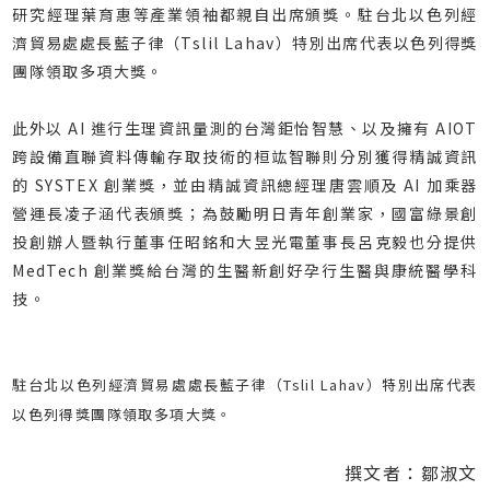
研究經理葉育惠等產業領袖都親自出席頒獎。駐台北以色列經
濟貿易處處長藍子律（Tslil Lahav）特別出席代表以色列得獎
團隊領取多項大獎。
此外以 AI 進行生理資訊量測的台灣鉅怡智慧、以及擁有 AIOT
跨設備直聯資料傳輸存取技術的桓竑智聯則分別獲得精誠資訊
的 SYSTEX 創業獎，並由精誠資訊總經理唐雲順及 AI 加乘器
營運長凌子涵代表頒獎；為鼓勵明日青年創業家，國富綠景創
投創辦人暨執行董事任昭銘和大昱光電董事長呂克毅也分提供
MedTech 創業獎給台灣的生醫新創好孕行生醫與康統醫學科
技。
駐台北以色列經濟貿易處處長藍子律（Tslil Lahav）特別出席代表
以色列得獎團隊領取多項大獎。
撰文者：鄒淑文