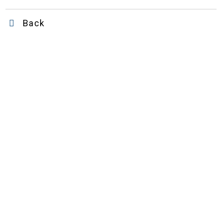
Back
DTA 數位經濟暨產業發展協會
電話：02-26550655
信箱：contact@dta.tw
服務時間：09:30 ~ 17:30