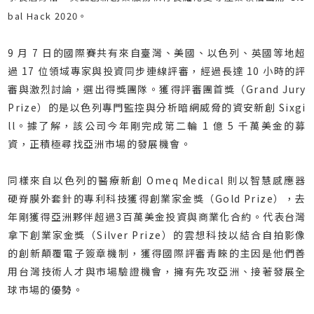
bal Hack 2020。
9 月 7 日的國際賽共有來自臺灣、美國、以色列、英國等地超
過 17 位領域專家與投資同步連線評審，經過長達 10 小時的評
審與激烈討論，選出得獎團隊。獲得評審團首獎（Grand Jury
Prize）的是以色列專門監控與分析暗網威脅的資安新創 Sixgi
ll。據了解，該公司今年剛完成第二輪 1 億 5 千萬美金的募
資，正積極尋找亞洲市場的發展機會。
同樣來自以色列的醫療新創 Omeq Medical 則以智慧感應器
硬脊膜外套針的專利科技獲得創業家金獎（Gold Prize），去
年剛獲得亞洲夥伴超過3百萬美金投資與商業化合約。代表台灣
拿下創業家金獎（Silver Prize）的雲想科技以結合自拍影像
的創新顛覆電子簽章機制，獲得國際評審青睞的主因是他們善
用台灣技術人才與市場驗證機會，擁有先攻亞洲、接著發展全
球市場的優勢。