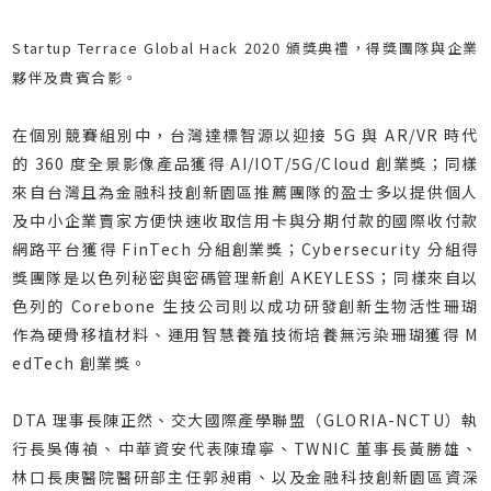
Startup Terrace Global Hack 2020 頒獎典禮，得獎團隊與企業
夥伴及貴賓合影。
在個別競賽組別中，台灣達標智源以迎接 5G 與 AR/VR 時代
的 360 度全景影像產品獲得 AI/IOT/5G/Cloud 創業獎；同樣
來自台灣且為金融科技創新園區推薦團隊的盈士多以提供個人
及中小企業賣家方便快速收取信用卡與分期付款的國際收付款
網路平台獲得 FinTech 分組創業獎；Cybersecurity 分組得
獎團隊是以色列秘密與密碼管理新創 AKEYLESS；同樣來自以
色列的 Corebone 生技公司則以成功研發創新生物活性珊瑚
作為硬骨移植材料、運用智慧養殖技術培養無污染珊瑚獲得 M
edTech 創業獎。
DTA 理事長陳正然、交大國際產學聯盟（GLORIA-NCTU）執
行長吳傳禎、中華資安代表陳瑋寧、TWNIC 董事長黃勝雄、
林口長庚醫院醫研部主任郭昶甫、以及金融科技創新園區資深