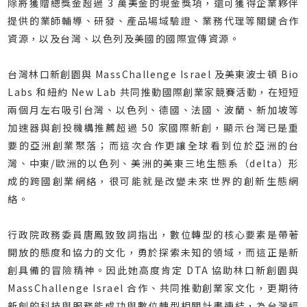
除將獲贈總獎金超過 3 萬美金的現金獎項，還可獲得企業夥伴
提供的業師輔導、研發、產品場域驗證、業務代理等關鍵合作
資源，以及台灣、以色列及美國的國際宣傳資源。
台灣林口新創園與 MassChallenge Israel 及美東波士頓 Bio
Labs 和紐約 New Lab 共同推動國際創業家競賽活動，在短短
兩個月左右吸引台灣、以色列、德國、法國、波蘭、新加坡等
加速器與創投機構推薦超過 50 家國際新創，顯示台灣已是重
要的亞洲創業聚落；而這次合作更讓全球看到位於亞洲的台
灣、中東/歐洲的以色列、美洲的美東三地生態系（delta）形
成的跨國創業網絡，很可能就是改變未來世界的創新生態網
絡。
行政院政務委員唐鳳致致詞指出，數位轉型的核心要素是帶著
開放的態度和協力的文化，勇於探索未知的領域，而這正是新
創具備的冒險精神。因此她高度肯定 DTA 協助林口新創園與
MassChallenge Israel 合作、共同推動創業家文化，更期待
新創的科技與服務能成功與數位轉型相關計畫連結，為台灣經