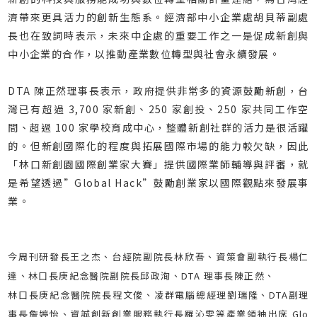
濟帶來更具活力的創新生態系。經濟部中小企業處胡貝蒂副處
長也在致詞時表示，未來中企處的重要工作之一是促成新創與
中小企業的合作，以推動產業數位轉型與社會永續發展。
DTA 陳正然理事長表示，政府提供非常多的資源鼓勵新創，台
灣已有超過 3,700 家新創、250 家創投、250 家共同工作空
間、超過 100 家學校育成中心，整體新創社群的活力是很活躍
的。但新創國際化的程度與拓展國際市場的能力較欠缺，因此
「林口新創園國際創業家大賽」提供國際業師輔導與評審，就
是希望透過”Global Hack”鼓勵創業家以國際觀點來發展事
業。
今周刊研發長王之杰、台經院副院長林欣吾、資策會副執行長楊仁
達、林口長庚紀念醫院副院長邱政洵、DTA 理事長陳正然、
林口長庚紀念醫院院長程文俊、凌群電腦總經理劉瑞隆、DTA副理
事長詹婷怡、資誠創新創業服務執行長羅沁雯等產業領袖出席 Glo