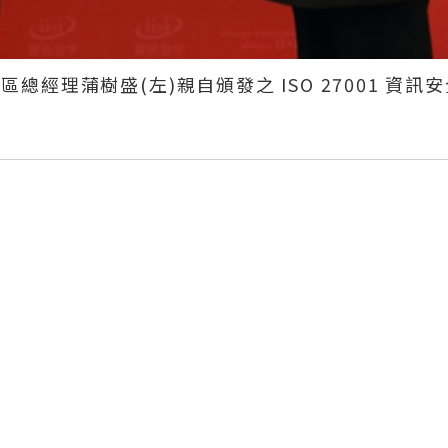
亞區總經理蒲樹盛
(
左
)
親自頒發之
ISO 27001
資訊安