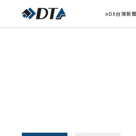
nDX台灣新
n
nDX台灣新聞數位創新計畫
nDX
關於我們
About
TDX臺灣產業數位轉型量表
TDX
活動訊息
Events
知識分享
Insights