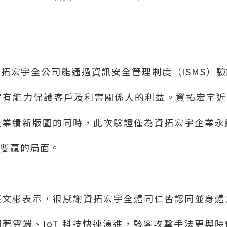
資拓宏宇全公司能通過資訊安全管理制度（
ISMS
）驗
宇有能力保護客戶及利害關係人的利益。資拓宏宇近
造業績新版圖的同時，此次驗證僅為資拓宏宇企業永
戶雙贏的局面。
張文彬表示，很感謝資拓宏宇全體同仁皆認同並身體
隨著雲端、
IoT
科技快速演進，駭客攻擊手法更與時