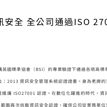
其他活動
全 全公司通過ISO 27
所有活動
構英國標準協會（
BSI
）的專業驗證下通過各項高標
1
：
2013
資訊安全管理系統認證證書。身為老牌的
並維護
ISO27001
認證。在數位化躍進的時代，資
為範圍再次挑戰資訊安全認證，確保公司從業務單位