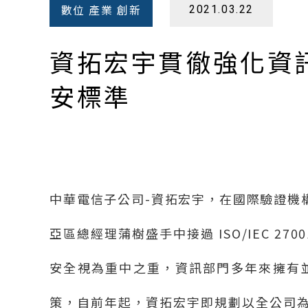
數位 產業 創新
2021.03.22
資拓宏宇貫徹強化資訊安
安標準
中華電信子公司
-
資拓宏宇，在國際驗證機
亞區總經理蒲樹盛手中接過
ISO/IEC 2700
安全視為重中之重，資訊部門多年來擁有
策，自前年起，資拓宏宇即規劃以全公司