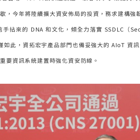
止歇，今年將陸續擴大資安佈局的投資，務求建構強
信手拈來的
DNA
和文化，傾全力落實
SSDLC
（
Se
僅如此，資拓宏宇產品部門也備妥強大的
AIoT
資訊
於重要資訊系統建置時強化資安防線。