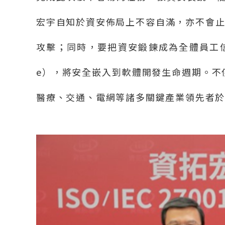
宏宇自知於資安佈局上不容自滿，亦不會
攻擊；同時，要把資安鍛鍊成為全體員工
e
），將安全嵌入到軟體開發生命週期。不
醫療、交通、電網等諸多關鍵產業領先者