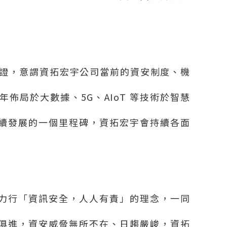
證，意謂資拓宏宇公司當前的資安制度、機
年佈局於大數據、
5G
、
AIoT
等技術於智慧
續發展的一個里程碑，資拓宏宇會持續各面
力行「資訊安全，人人有責」的理念，一同
俱進，資安威脅無所不在、日趨嚴峻，資拓