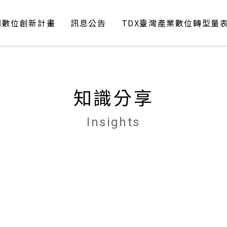
聞數位創新計畫
訊息公告
TDX臺灣產業數位轉型量
DX
News
TDX
知識分享
Insights
知識分享
數位 產業 創新
認識DTA
TDX 介紹
公告
Insights
會員服務
轉型案例分享
課程與工作坊
協會活動
會員活動
會訊