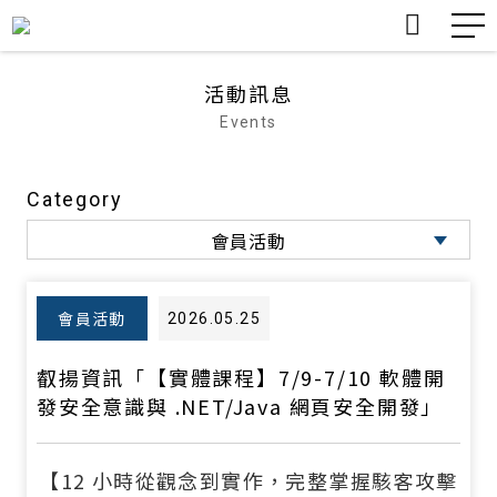
nDX台灣新聞數位創新計畫
nDX
活動訊息
Events
認識DTA
TDX 介紹
公告
數位 產業 創新
關於我們
About
Category
會員服務
轉型案例分享
課程與工作坊
TDX臺灣產業數位轉型量表
TDX
會員活動
協會活動
活動訊息
Events
會員活動
會員活動
2026.05.25
知識分享
Insights
會訊
叡揚資訊「【實體課程】7/9-7/10 軟體開
發安全意識與 .NET/Java 網頁安全開發」
其他活動
【
12
小時從觀念到實作，完整掌握駭客攻擊
所有活動