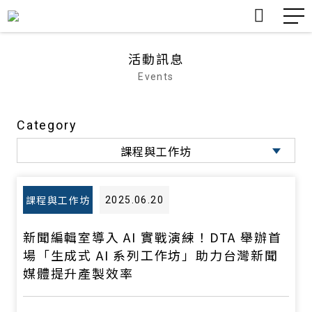
nDX台灣新聞數位創新計畫
nDX
活動訊息
Events
認識DTA
TDX 介紹
公告
數位 產業 創新
關於我們
About
Category
會員服務
轉型案例分享
課程與工作坊
TDX臺灣產業數位轉型量表
TDX
課程與工作坊
協會活動
活動訊息
Events
會員活動
課程與工作坊
2025.06.20
知識分享
Insights
會訊
新聞編輯室導入 AI 實戰演練！DTA 舉辦首
場「生成式 AI 系列工作坊」助力台灣新聞
其他活動
媒體提升產製效率
所有活動