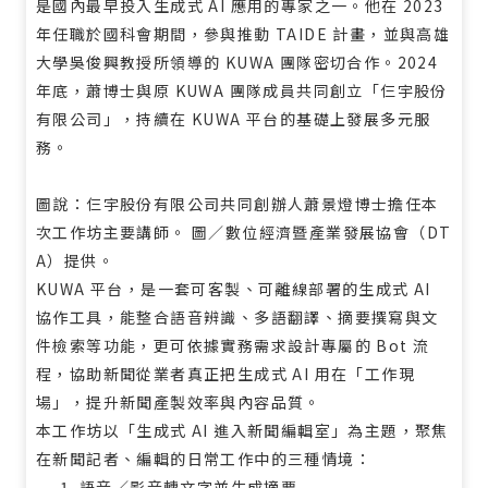
是國內最早投入生成式 AI 應用的專家之一。他在 2023
年任職於國科會期間，參與推動 TAIDE 計畫，並與高雄
大學吳俊興教授所領導的 KUWA 團隊密切合作。2024
年底，蕭博士與原 KUWA 團隊成員共同創立「仨宇股份
有限公司」，持續在 KUWA 平台的基礎上發展多元服
務。
圖說：仨宇股份有限公司共同創辦人蕭景燈博士擔任本
次工作坊主要講師。 圖／數位經濟暨產業發展協會（DT
A）提供。
KUWA 平台，是一套可客製、可離線部署的生成式 AI
協作工具，能整合語音辨識、多語翻譯、摘要撰寫與文
件檢索等功能，更可依據實務需求設計專屬的 Bot 流
程，協助新聞從業者真正把生成式 AI 用在「工作現
場」，提升新聞產製效率與內容品質。
本工作坊以「生成式 AI 進入新聞編輯室」為主題，聚焦
在新聞記者、編輯的日常工作中的三種情境：
語音／影音轉文字並生成摘要