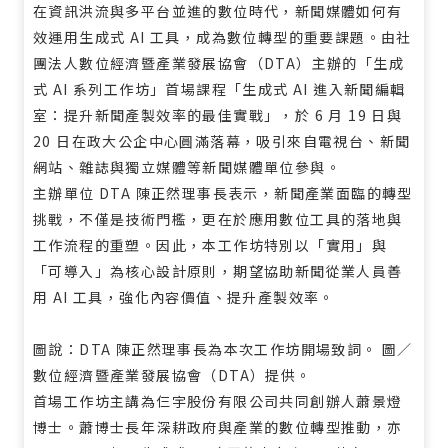
在資訊洪流與多平台並進的數位時代，新聞媒體如何有
效運用生成式 AI 工具，成為數位轉型的重要課題。由社
團法人數位經濟暨產業發展協會（DTA）主辦的「生成
式 AI 系列工作坊」首場課程「生成式 AI 進入新聞編輯
室：提升新聞產製效率的最佳實戰」，於 6 月 19 日與
20 日在政大公企中心圓滿落幕，吸引來自電視台、新聞
網站、雜誌與獨立媒體等新聞媒體單位參與。
主辦單位 DTA 陳正然理事長表示，新聞產業面臨的轉型
挑戰，不僅是技術門檻，更在於應用數位工具的落地與
工作流程的重塑。因此，本工作坊特別以「實用」與
「可導入」為核心設計原則，期望協助新聞從業人員善
用 AI 工具，強化內容價值、提升產製效率。
圖說：DTA 陳正然理事長為本次工作坊開場致詞。 圖／
數位經濟暨產業發展協會（DTA）提供。
首場工作坊主講為仨宇股份有限公司共同創辦人蕭景燈
博士。蕭博士長年深耕政府與產業的數位轉型推動，亦