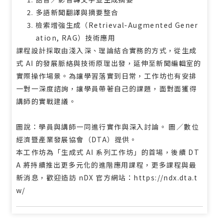
多語新聞翻譯與摘要整合
檢索增強生成（Retrieval-Augmented Gener
ation, RAG）技術應用
課程設計採取由淺入深、理論結合實務的方式，從生成
式 AI 的發展脈絡與技術原理出發，延伸至新聞編輯室的
實際操作場景。為讓學習落實到日常，工作坊也有安排
一對一深度諮詢，讓學員帶著自己的課題，面對面獲得
講師的實戰建議。
圖說：學員與講師一同進行實作與深入討論。 圖／數位
經濟暨產業發展協會（DTA）提供。
本工作坊為「生成式 AI 系列工作坊」的首場，後續 DT
A 將持續推出更多元化的進階應用課程，更多課程與最
新消息，歡迎造訪 nDX 官方網站：
https://ndx.dta.t
w/