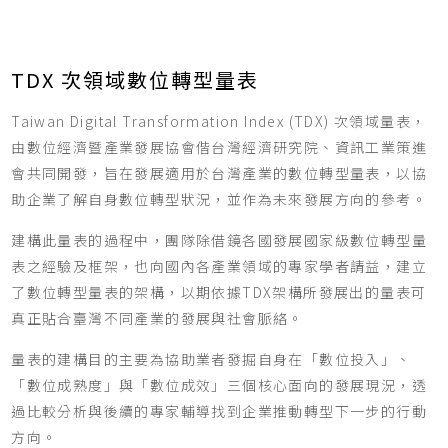
TDX 次領域數位轉型量表
Taiwan Digital Transformation Index (TDX) 次領域量表，
由數位經濟暨產業發展協會偕台灣經濟研究院、資訊工業策進
會共同開發，旨在發展適用於台灣產業的數位轉型量表，以協
助企業了解自身數位轉型狀況，並作為未來發展方向的參考。
建構此量表的過程中，團隊除借鏡各國發展國家級數位轉型量
表之經驗及框架，也向國內各產業領域的專家學者請益，建立
了數位轉型量表的架構，以期依據TDX架構所發展出的量表可
真正貼合臺灣不同產業的發展與社會脈絡。
量表的建構目的主要為協助業者發掘自身在「數位投入」、
「數位成熟度」與「數位成效」三個核心面向的發展現況，透
過比較分析與後續的專家輔導找到企業推動轉型下一步的行動
方向。