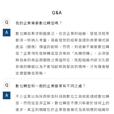
Q&A
Q
我的企業需要數位轉型嗎？
A
數位轉型牽涉範圍廣泛，包含企業的組織、管理流程等
都須一併納入考量，其最理想的結果是達到商業模式與
產品（服務）價值的創新。然而，到底需不需要數位轉
型？企業得先理解轉型並非單純「為轉而轉」，必須理
解自身的商品跟服務之價值所在，搭配組織內部文化跟
思維的轉變以及不害怕創新與嘗試的精神，才有機會擬
定適當轉型策略。
Q
數位轉型和一般的企業變革有不同之處？
A
不少企業以為採用新型科技與數位工具就能達成數位轉
型，然而這並非正解。數位轉型不應只執著於技術上的
進步，真正的關鍵在於企業營運模式及其相應的組織架