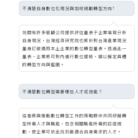
不清楚自身數位化現況與如何規劃轉型方向?
坊間有許多管顧公司提供評估量表于企業填寫分析
自身現況，台灣經濟研究院也將針對台灣產業現況
量身訂做適用本土企業的數位轉型量表。透過此一
量表，企業將可對內進行數位健檢，據以擬定具體
的轉型方向與藍圖。
不清楚數位轉型需要哪些人才或技能？
協會將與推動數位轉型工作的策略夥伴共同研擬轉
型所需人才與職能，包含相關職能所需的認證規
劃，使企業可依此找到最適合自身需求的人才。