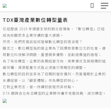
TDX臺灣產業數位轉型量表
nDX台灣新聞數位創新計畫
nDX
在經歷過 2019 年肆虐全球的肺炎疫情後，「數位轉型」已經
認識DTA
TDX 介紹
公告
數位 產業 創新
關於我們
About
成為攸關眾多企業存續的重大課題。
然而，我們究竟該如何理解數位轉型的意涵呢？
會員服務
轉型案例分享
課程與工作坊
簡言之，數位轉型指的是企業為了因應愈發數位化的社會，運
TDX臺灣產業數位轉型量表
TDX
用數位科技解決問題、重塑競爭優勢，並創造價值的過程；
協會活動
為了有效轉型，企業的長期經營方向、商業模式及其相應的組
活動訊息
Events
織架構、資源配置方式皆必須進行策略性的調整。
會員活動
數位轉型的目的並非為了短期的營收獲利，而是著眼於企業的
知識分享
永續經營，以「顧客體驗」作為轉型的核心。
Insights
會訊
它對企業而言，是一持續的旅程而非終點。
DTA 願與各位有志轉型的企業夥伴攜手克服挑戰、成功轉型。
其他活動
所有活動