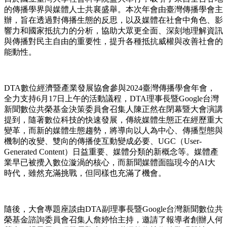
的傳播學界與媒體人士共襄盛舉。本次年會由臺灣傳播學會主
辦，旨在透過對傳播生態的反思，以及媒體在社會中角色、影
響力和國家抵抗力的分析，協助大眾更全面、深刻地理解資訊
與傳播對民主自由的重要性，提升各種抵抗威權與改善社會的
能動性。
DTA數位經濟暨產業發展協會參與
2024
臺灣傳播學會年會，
全力支持
6
月
17
日上午的活動議程，
DTA
理事長暨
Google
台灣
新聞數位共榮基金決策委員會召集人陳正然在閉幕暨大會演講
提到，隨著數位科技的快速發展，傳統媒體生態正在經歷重大
變革，而新的媒體生態趨勢，將導向以人為中心、傳播型態與
機制的改變、雙向的傳播使互動變成必要、
UGC
（
User-
Generated Content
）日益重要、媒體分類的新概念等。媒體產
業早已被攪入數位漩渦的核心，而新聞媒體面臨現今的
AI
大
時代，雖然充滿挑戰，但同樣也充滿了機會。
隨後，大會專題座談由
DTA
副理事長暨
Google
台灣新聞數位共
榮基金諮詢委員會召集人詹婷怡主持，邀請了報導者創辦人何