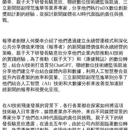
榮幸、親子天下研發長駱意欣、聯經數位技術總監張凱迪、三
立新聞部副理范逸華等業界專家，分享他們執行
nDX
數位創新
獎助計劃的經驗，並探討新聞媒體在
AI
時代面臨的責任與挑
戰。
報導者創辦人何榮幸介紹了他們透過建立永續營運模式和深化
公共分享價值來增強《報導者》的新聞媒體價值和永續經營的
策略。親子天下研發長駱意欣分享他們企業內部推動
AI
技術
的實踐經驗，為了推動《親子天下》和《康健雜誌》的數位轉
型，結合
AI
技術打造育兒
ChatGPT
。聯經數位技術總監張凱迪
分享他們建立平台結合媒體內容和數據，利用人工智慧整合並
提升內容產製的效率和質量。三立新聞部副理范逸華則分享了
他們結合人工智慧（
AI
）技術和大數據分析來改善並加速財
經新聞的報導和視覺化呈現。
在
AI
技術飛速發展的背景下，各行各業都在探索如何將這項
技術融入日常運作，媒體產業亦不例外。來自不同媒體背景的
專家分享了他們在
AI
時代面臨的責任與挑戰。親子天下的研
發長駱意欣透露，在過去五年中，由於公司內部面臨著數位轉
型，急需勇敢嘗試創新，也因此內部在人員配置與組織管理層