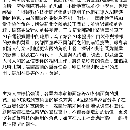
面時，需要團隊有共同的思維，不斷地嘗試並從中學習、累積
經驗。而聯經數位技術總監張凱迪說明了他們在導入
AI
時遇
到的挑戰，由於新聞的關鍵為不能「做錯」，因此他們將
AI
當作協作角色，解決新聞文稿的校正問題，並透過這樣的過
程，提高團隊對
AI
的接受度。三立新聞部副理范逸華分享了
AI
在電視媒體中的應用，為了結合
AI
來提升節目製作與播報
的效率和質量，內部面臨著不同部門之間的溝通挑戰。報導者
創辦人何榮幸則從更宏觀的角度出發，探討
AI
對新聞媒體業
的影響，以及在
AI
時代下，大量與人溝通、調查、以及建立
人與人間的互信關係的相關工作，將會是珍貴的資產，並倡議
此時此刻，媒體當前的重要使命，即是監督與防止
AI
的濫
用，讓
AI
往良善的方向發展。
主持人詹婷怡強調，各業內專家都面臨著
AI
各個面向的挑
戰。從
AI
策略到技術面的解決方案，
4
位媒體專家皆分享了在
快速變化的科技前景下，媒體行業如何不斷地做調整和進化。
新聞媒體在數位轉型的過程當中，不僅要創造新的價值，更扮
演著監督科技的應用的角色，如何在民主社會應用當中，維持
數位轉型的韌性。